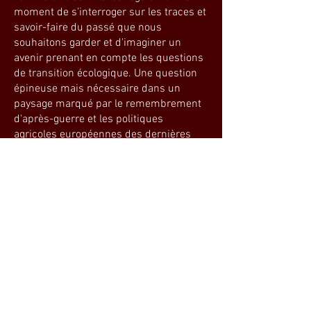
moment de s'interroger sur les traces et
savoir-faire du passé que nous
souhaitons garder et d'imaginer un
avenir prenant en compte les questions
de transition écologique. Une question
épineuse mais nécessaire dans un
paysage marqué par le remembrement
d'après-guerre et les politiques
agricoles européennes des dernières
décennies. Aucune réponse ne sera
apportée, mais l'intervention artistique
et la déambulation dans les prairies
permettront de prendre conscience de
l'ampleur du sujet et des
transformations du paysage possibles.
Un des enjeux fondamentaux de ce
projet est
de donner à vivre le territoire
rural, ses savoir-faire, ses héritages, ses
questionnements et ses choix