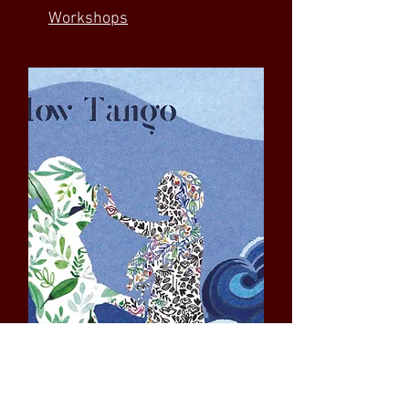
Workshops
Flow Ta
ngo
Evénement ta
ngo Trad&Neo