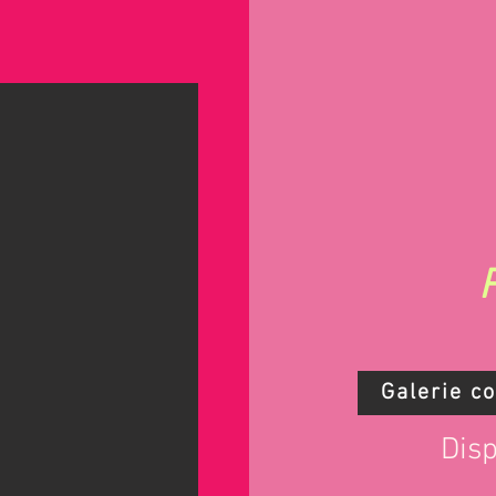
Galerie c
Disp