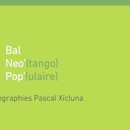
Bal
Neo'
(tango)
Pop'
(ulaire)
graphies Pascal Xicluna