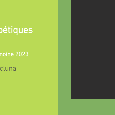
oétiques
moine 2023
icluna