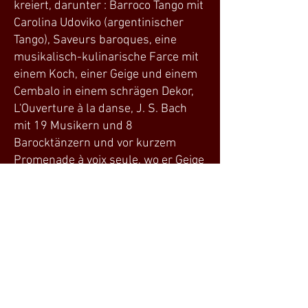
kreiert, darunter : Barroco Tango mit
Carolina Udoviko (argentinischer
Tango), Saveurs baroques, eine
musikalisch-kulinarische Farce mit
einem Koch, einer Geige und einem
Cembalo in einem schrägen Dekor,
L'Ouverture à la danse, J. S. Bach
mit 19 Musikern und 8
Barocktänzern und vor kurzem
Promenade à voix seule, wo er Geige
spielt, singt und tanzt und sich
dabei auf der lira da braccio
begleitet...