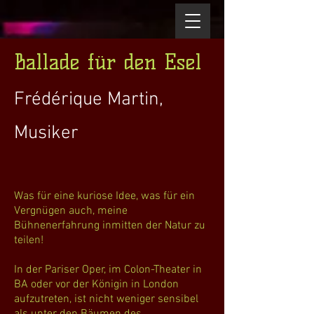
Ballade für den Esel
Frédérique Martin,
Musiker
Was für eine kuriose Idee, was für ein
Vergnügen auch, meine
Bühnenerfahrung inmitten der Natur zu
teilen!
In der Pariser Oper, im Colon-Theater in
BA oder vor der Königin in London
aufzutreten, ist nicht weniger sensibel