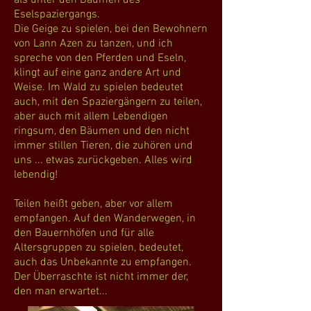
als unter den Bäumen des
Eselspaziergangs.
Die Geige zu spielen, bei den Bewohnern
von Lann Azen zu tanzen, und ich
spreche von den Pferden und Eseln,
klingt auf eine ganz andere Art und
Weise. Im Wald zu spielen bedeutet
auch, mit den Spaziergängern zu teilen,
aber auch mit allem Lebendigen
ringsum, den Bäumen und den nicht
immer stillen Tieren, die zuhören und
uns ... etwas zurückgeben. Alles wird
lebendig!
Teilen heißt geben, aber vor allem
empfangen. Auf den Wanderwegen, in
den Bauernhöfen und für alle
Altersgruppen zu spielen, bedeutet,
auch das Unbekannte zu empfangen.
Der Überraschte ist nicht immer der,
den man erwartet...